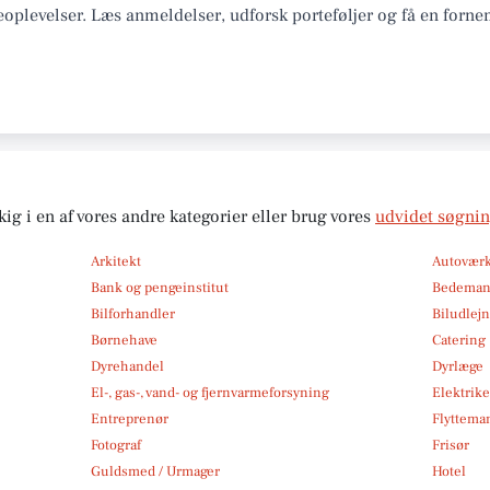
oplevelser. Læs anmeldelser, udforsk porteføljer og få en forne
kig i en af vores andre kategorier eller brug vores
udvidet søgni
Arkitekt
Autoværk
Bank og pengeinstitut
Bedema
Bilforhandler
Biludlej
Børnehave
Catering
Dyrehandel
Dyrlæge
El-, gas-, vand- og fjernvarmeforsyning
Elektrike
Entreprenør
Flytteman
Fotograf
Frisør
Guldsmed / Urmager
Hotel