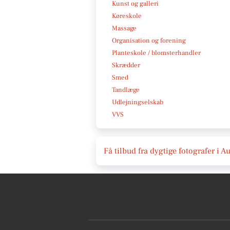
Kunst og galleri
Køreskole
Massage
Organisation og forening
Planteskole / blomsterhandler
Skrædder
Smed
Tandlæge
Udlejningselskab
VVS
Få tilbud fra dygtige fotografer i 