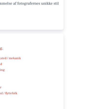
mmelse af fotografernes unikke stil
ng
.
sted / mekanik
nd
ning
r
d / flyttefolk