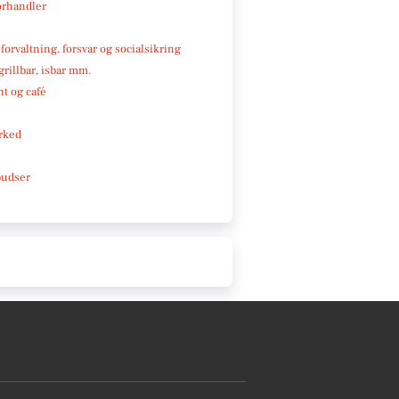
rhandler
 forvaltning, forsvar og socialsikring
 grillbar, isbar mm.
t og café
rked
pudser