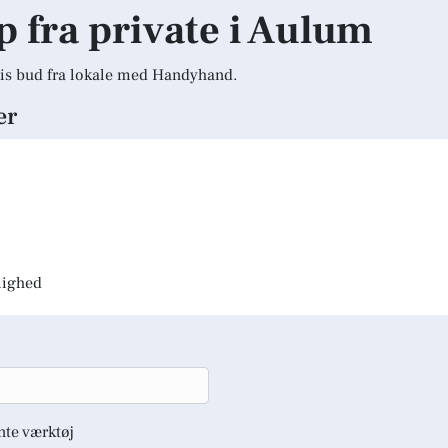
lp fra private i Aulum
is bud fra lokale med Handyhand.
er
jlighed
nte værktøj