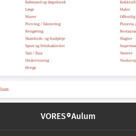
Købmand og døgnkiosk
Køkkenfo
Læge
Maler
Murer
Offentlig
Piercing / Tatovering
Pizzeria,
Rengøring
Restauran
Skønheds- og hudpleje
Slagter
Sport og fritidsaktivitet
Superma
Taxi / Taxa
Tømrer
Undervisning
Vindues
Øvrige
Aulum
VORES
Aulum