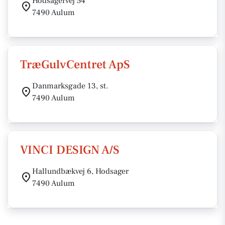
Hodsagervej 54
7490 Aulum
TræGulvCentret ApS
Danmarksgade 13, st.
7490 Aulum
VINCI DESIGN A/S
Hallundbækvej 6, Hodsager
7490 Aulum