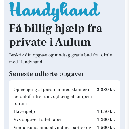
Få billig hjælp fra
private i Aulum
Beskriv din opgave og modtag gratis bud fra lokale
med Handyhand.
Seneste udførte opgaver
Ophænging af gardiner med skinner i
2.380 kr.
betonloft i tre rum, ophæng af lamper i
to rum
Havehjælp
1.050 kr.
Vvs opgave, Toilet løber
1.200 kr.
Vinduespudsning af vindues partier og
1.500 kr.