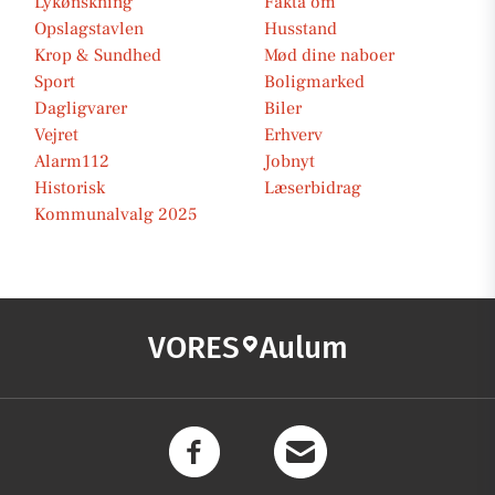
Lykønskning
Fakta om
Opslagstavlen
Husstand
Krop & Sundhed
Mød dine naboer
Sport
Boligmarked
Dagligvarer
Biler
Vejret
Erhverv
Alarm112
Jobnyt
Historisk
Læserbidrag
Kommunalvalg 2025
VORES
Aulum