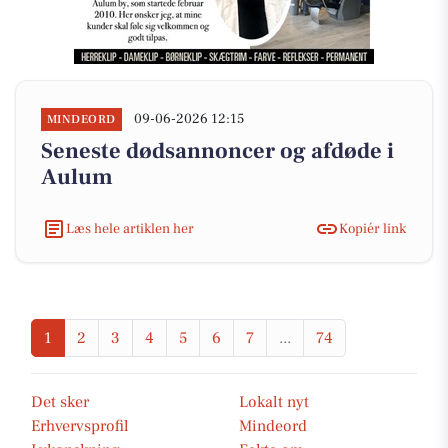
09-06-2026 12:15
MINDEORD
Seneste dødsannoncer og afdøde i
Aulum
Læs hele artiklen her
Kopiér link
1
2
3
4
5
6
7
...
74
Det sker
Lokalt nyt
Erhvervsprofil
Mindeord