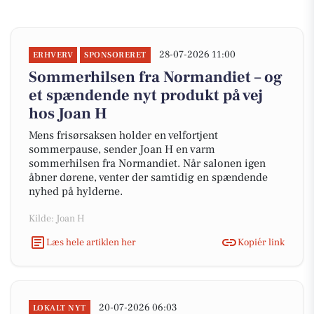
28-07-2026 11:00
ERHVERV
SPONSORERET
Sommerhilsen fra Normandiet – og
et spændende nyt produkt på vej
hos Joan H
Mens frisørsaksen holder en velfortjent
sommerpause, sender Joan H en varm
sommerhilsen fra Normandiet. Når salonen igen
åbner dørene, venter der samtidig en spændende
nyhed på hylderne.
Kilde: Joan H
Læs hele artiklen her
Kopiér link
20-07-2026 06:03
LOKALT NYT