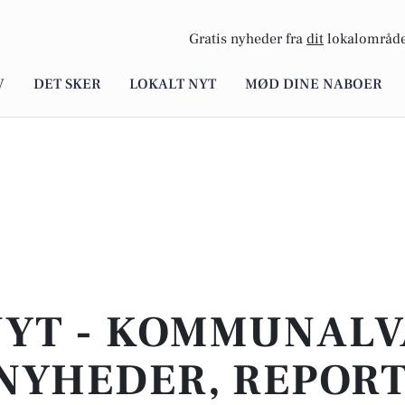
Gratis nyheder fra
dit
lokalområde
V
DET SKER
LOKALT NYT
MØD DINE NABOER
NYT - KOMMUNALVA
NYHEDER, REPOR