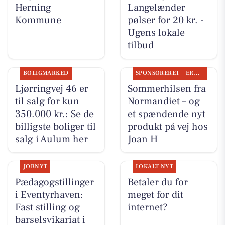
Herning
Langelænder
Kommune
pølser for 20 kr. -
Ugens lokale
tilbud
BOLIGMARKED
SPONSORERET
ERHVERV
Ljørringvej 46 er
Sommerhilsen fra
til salg for kun
Normandiet – og
350.000 kr.: Se de
et spændende nyt
billigste boliger til
produkt på vej hos
salg i Aulum her
Joan H
JOBNYT
LOKALT NYT
Pædagogstillinger
Betaler du for
i Eventyrhaven:
meget for dit
Fast stilling og
internet?
barselsvikariat i