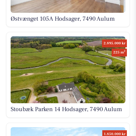
Østvænget 105A Hodsager, 7490 Aulum
2.895.000 kr
2
225 m
Stoubæk Parken 14 Hodsager, 7490 Aulum
1.850.000 kr