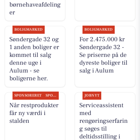
børnehaveafdeling
er
BOLIGMARKED
BOLIGMARKED
Søndergade 32 og
For 2.475.000 kr
1 anden boliger er
Søndergade 32 -
kommet til salg
Se priserne på de
denne uge i
dyreste boliger til
Aulum - se
salg i Aulum
boligerne her.
SPONSORERET
SPONSORERET INDHOLD
JOBNYT
Når restprodukter
Serviceassistent
får ny værdi i
med
stalden
rengøringserfarin
g søges til
deltidsstilling i