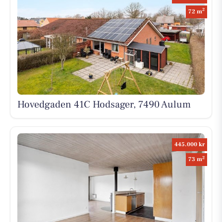
2
72 m
Hovedgaden 41C Hodsager, 7490 Aulum
445.000 kr
2
73 m