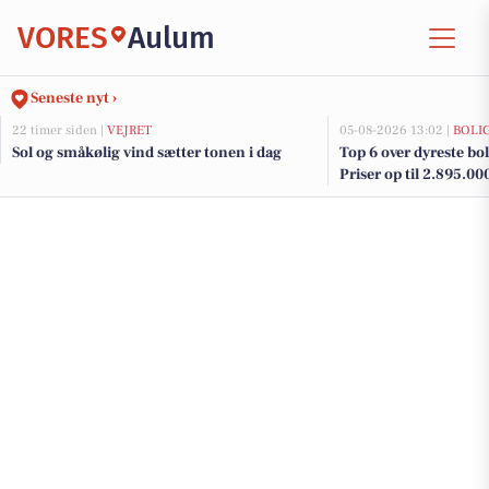
VORES
Aulum
Seneste nyt ›
22 timer siden |
VEJRET
05-08-2026 13:02 |
BOLI
Sol og småkølig vind sætter tonen i dag
Top 6 over dyreste bol
Priser op til 2.895.00