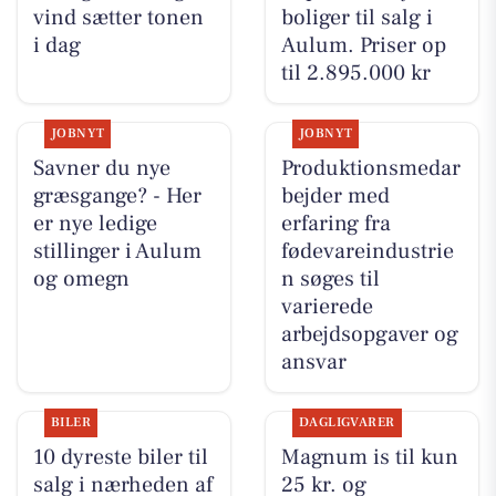
vind sætter tonen
boliger til salg i
i dag
Aulum. Priser op
til 2.895.000 kr
JOBNYT
JOBNYT
Savner du nye
Produktionsmedar
græsgange? - Her
bejder med
er nye ledige
erfaring fra
stillinger i Aulum
fødevareindustrie
og omegn
n søges til
varierede
arbejdsopgaver og
ansvar
BILER
DAGLIGVARER
10 dyreste biler til
Magnum is til kun
salg i nærheden af
25 kr. og