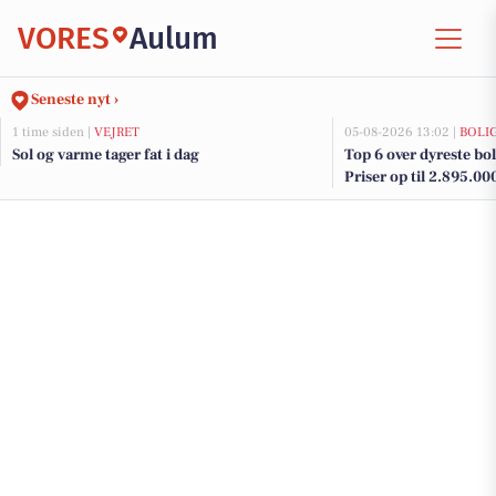
VORES
Aulum
Seneste nyt ›
1 time siden |
VEJRET
05-08-2026 13:02 |
BOLI
Sol og varme tager fat i dag
Top 6 over dyreste bol
Priser op til 2.895.00