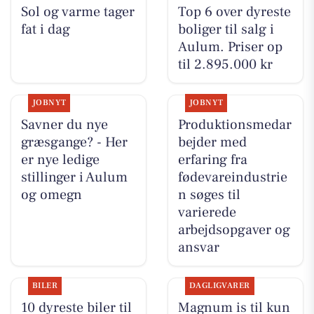
Sol og varme tager
Top 6 over dyreste
fat i dag
boliger til salg i
Aulum. Priser op
til 2.895.000 kr
JOBNYT
JOBNYT
Savner du nye
Produktionsmedar
græsgange? - Her
bejder med
er nye ledige
erfaring fra
stillinger i Aulum
fødevareindustrie
og omegn
n søges til
varierede
arbejdsopgaver og
ansvar
BILER
DAGLIGVARER
10 dyreste biler til
Magnum is til kun