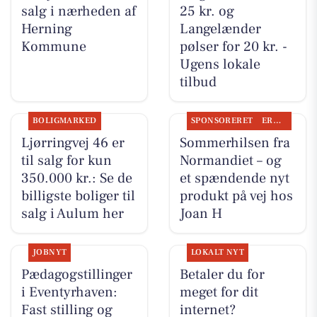
salg i nærheden af
25 kr. og
Herning
Langelænder
Kommune
pølser for 20 kr. -
Ugens lokale
tilbud
BOLIGMARKED
SPONSORERET
ERHVERV
Ljørringvej 46 er
Sommerhilsen fra
til salg for kun
Normandiet – og
350.000 kr.: Se de
et spændende nyt
billigste boliger til
produkt på vej hos
salg i Aulum her
Joan H
JOBNYT
LOKALT NYT
Pædagogstillinger
Betaler du for
i Eventyrhaven:
meget for dit
Fast stilling og
internet?