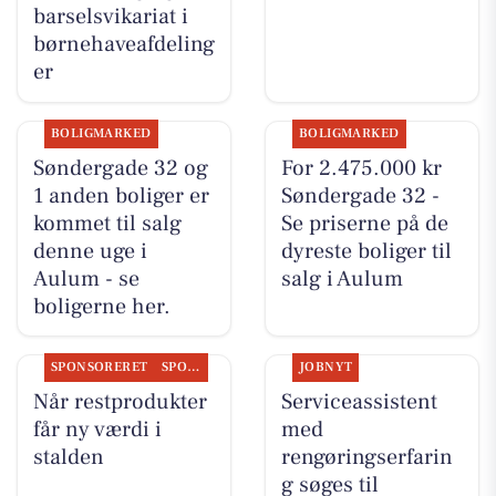
barselsvikariat i
børnehaveafdeling
er
BOLIGMARKED
BOLIGMARKED
Søndergade 32 og
For 2.475.000 kr
1 anden boliger er
Søndergade 32 -
kommet til salg
Se priserne på de
denne uge i
dyreste boliger til
Aulum - se
salg i Aulum
boligerne her.
SPONSORERET
SPONSORERET INDHOLD
JOBNYT
Når restprodukter
Serviceassistent
får ny værdi i
med
stalden
rengøringserfarin
g søges til