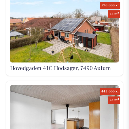
570.000 kr
2
72 m
Hovedgaden 41C Hodsager, 7490 Aulum
445.000 kr
2
73 m