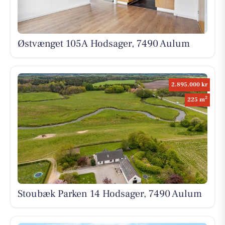
Østvænget 105A Hodsager, 7490 Aulum
2.895.000 kr
2
225 m
Stoubæk Parken 14 Hodsager, 7490 Aulum