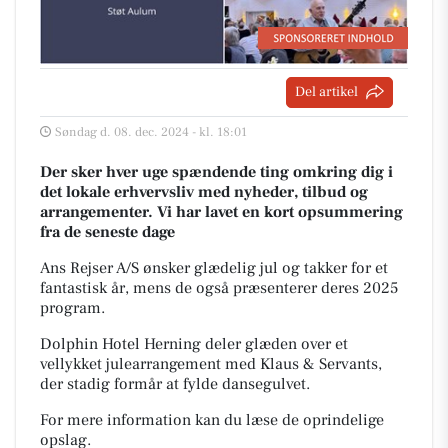
Del artikel
Søndag d. 08. dec. 2024 - kl. 18:01
Der sker hver uge spændende ting omkring dig i
det lokale erhvervsliv med nyheder, tilbud og
arrangementer. Vi har lavet en kort opsummering
fra de seneste dage
Ans Rejser A/S ønsker glædelig jul og takker for et
fantastisk år, mens de også præsenterer deres 2025
program.
Dolphin Hotel Herning deler glæden over et
vellykket julearrangement med Klaus & Servants,
der stadig formår at fylde dansegulvet.
For mere information kan du læse de oprindelige
opslag.