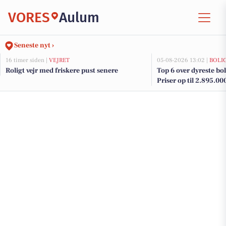
VORES
Aulum
Seneste nyt ›
16 timer siden |
VEJRET
05-08-2026 13:02 |
BOLI
Roligt vejr med friskere pust senere
Top 6 over dyreste bol
Priser op til 2.895.00