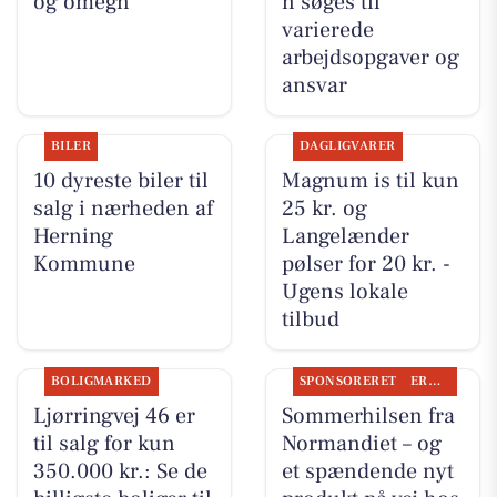
og omegn
n søges til
varierede
arbejdsopgaver og
ansvar
BILER
DAGLIGVARER
10 dyreste biler til
Magnum is til kun
salg i nærheden af
25 kr. og
Herning
Langelænder
Kommune
pølser for 20 kr. -
Ugens lokale
tilbud
BOLIGMARKED
SPONSORERET
ERHVERV
Ljørringvej 46 er
Sommerhilsen fra
til salg for kun
Normandiet – og
350.000 kr.: Se de
et spændende nyt