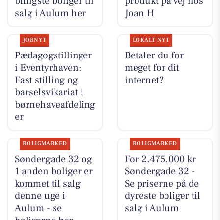
billigste boliger til
produkt på vej hos
salg i Aulum her
Joan H
JOBNYT
LOKALT NYT
Pædagogstillinger
Betaler du for
i Eventyrhaven:
meget for dit
Fast stilling og
internet?
barselsvikariat i
børnehaveafdeling
er
BOLIGMARKED
BOLIGMARKED
Søndergade 32 og
For 2.475.000 kr
1 anden boliger er
Søndergade 32 -
kommet til salg
Se priserne på de
denne uge i
dyreste boliger til
Aulum - se
salg i Aulum