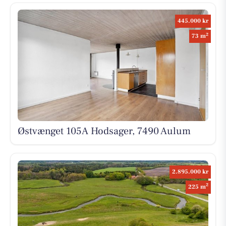
445.000 kr
2
73 m
Østvænget 105A Hodsager, 7490 Aulum
2.895.000 kr
2
225 m