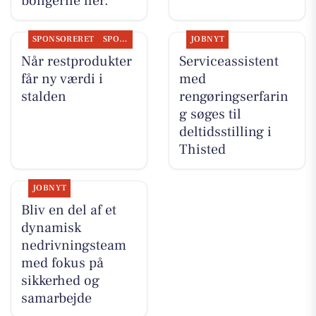
boligerne her.
SPONSORERET
SPONSORERET INDHOLD
JOBNYT
Når restprodukter
Serviceassistent
får ny værdi i
med
stalden
rengøringserfarin
g søges til
deltidsstilling i
Thisted
JOBNYT
Bliv en del af et
dynamisk
nedrivningsteam
med fokus på
sikkerhed og
samarbejde