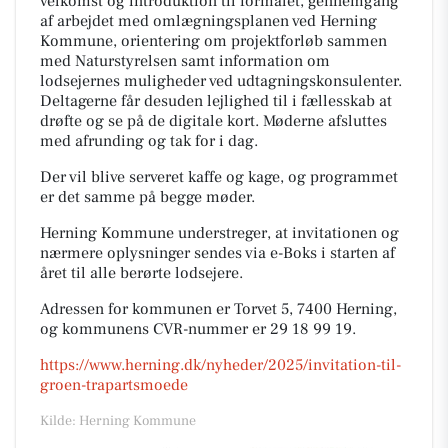
velkomst og introduktion til formålet, gennemgang
af arbejdet med omlægningsplanen ved Herning
Kommune, orientering om projektforløb sammen
med Naturstyrelsen samt information om
lodsejernes muligheder ved udtagningskonsulenter.
Deltagerne får desuden lejlighed til i fællesskab at
drøfte og se på de digitale kort. Møderne afsluttes
med afrunding og tak for i dag.
Der vil blive serveret kaffe og kage, og programmet
er det samme på begge møder.
Herning Kommune understreger, at invitationen og
nærmere oplysninger sendes via e-Boks i starten af
året til alle berørte lodsejere.
Adressen for kommunen er Torvet 5, 7400 Herning,
og kommunens CVR-nummer er 29 18 99 19.
https://www.herning.dk/nyheder/2025/invitation-til-
groen-trapartsmoede
Kilde: Herning Kommune