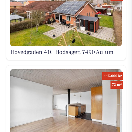
Hovedgaden 41C Hodsager, 7490 Aulum
445.000 kr
2
73 m