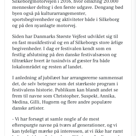
Silkeborgmotorvejen i 2016, hvor omkring 20.000
mennesker deltog i den første udgave. Dengang bød
byen også på kulturarrangementer,
sportsbegivenheder og aktiviteter både i Silkeborg
og på den nyanlagte motorvej.
Siden har Danmarks Største Vejfest udviklet sig til
en fast musikfestival og en af Silkeborgs store årlige
begivenheder. I dag er festivalen kendt som en
festlig afslutning på den danske festivalsæson og
tiltrækker hvert år tusindvis af gæster fra både
lokalområdet og resten af landet.
I anledning af jubilæet har arrangørerne sammensat
det, de selv betegner som det stærkeste program i
festivalens historie. Publikum kan blandt andet se
frem til navne som Christopher, Suspekt, Annika,
Medina, Gilli, Hugorm og flere andre populære
danske artister.
- Vi har forsøgt at samle nogle af de mest
efterspurgte navne på tværs af generationer, og vi
kan tydeligt mærke på interessen, at vi ikke har ramt