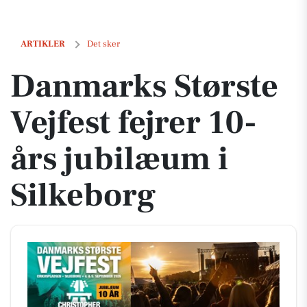
Danmarks Største Vejfest fejrer 10-års jubilæum i Silkeborg
ARTIKLER
Det sker
Danmarks Største
Vejfest fejrer 10-
års jubilæum i
Silkeborg