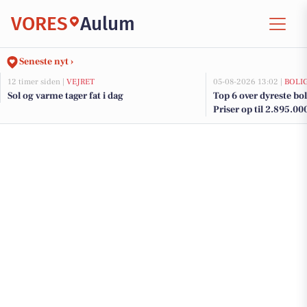
VORES
Aulum
Seneste nyt ›
12 timer siden |
VEJRET
05-08-2026 13:02 |
BOLI
Sol og varme tager fat i dag
Top 6 over dyreste bol
Priser op til 2.895.00