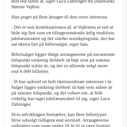
helt ved siden af, siger Luca Zähringer fra Danmarks
Største Vejfest.
Han peger på flere årsager til den store interesse.
- Det er nok kombinationen af, at Vejfesten er ved at
bide sig fast som en tilbagevendende årlig tradition,
jubilæumsåret og det stærke musikprogram, der har
sat ekstra fart på billetsalget, siger han.
Billetsalget ligger ifølge arrangørerne på nuværende
tidspunkt omkring dobbelt så højt som på samme
tidspunkt sidste år, og der er allerede solgt mere
end 8.000 billetter.
- Vi har oplevet en helt ekstraordinær interesse i år.
Salget ligger omkring dobbelt så højt som sidste år
på samme tidspunkt, og det vidner om, at folk
virkelig har taget jubilæumsåret til sig, siger Luca
Zähringer.
Hvis udviklingen fortsætter, kan flere billettyper
blive udsolgt tidligere end normalt. Arrangørerne
opfordrer især unge under 18 år til at være hurtigt