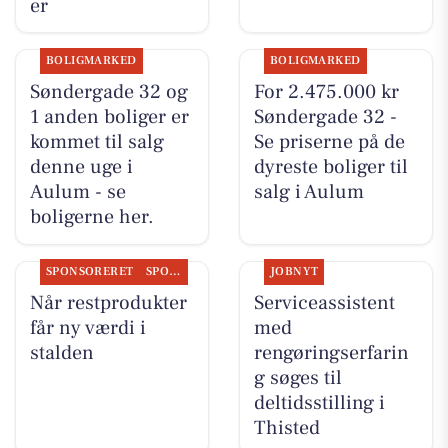
er
BOLIGMARKED
BOLIGMARKED
Søndergade 32 og
For 2.475.000 kr
1 anden boliger er
Søndergade 32 -
kommet til salg
Se priserne på de
denne uge i
dyreste boliger til
Aulum - se
salg i Aulum
boligerne her.
SPONSORERET
SPONSORERET INDHOLD
JOBNYT
Når restprodukter
Serviceassistent
får ny værdi i
med
stalden
rengøringserfarin
g søges til
deltidsstilling i
Thisted