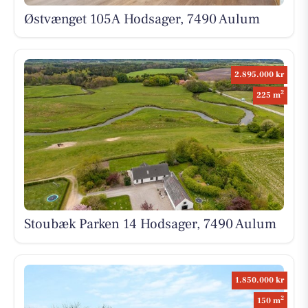
Østvænget 105A Hodsager, 7490 Aulum
2.895.000 kr
2
225 m
Stoubæk Parken 14 Hodsager, 7490 Aulum
1.850.000 kr
2
150 m