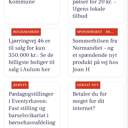
Kommune
pølser for 20 kr. -
Ugens lokale
tilbud
BOLIGMARKED
SPONSORERET
ERHVERV
Ljørringvej 46 er
Sommerhilsen fra
til salg for kun
Normandiet – og
350.000 kr.: Se de
et spændende nyt
billigste boliger til
produkt på vej hos
salg i Aulum her
Joan H
JOBNYT
LOKALT NYT
Pædagogstillinger
Betaler du for
i Eventyrhaven:
meget for dit
Fast stilling og
internet?
barselsvikariat i
børnehaveafdeling