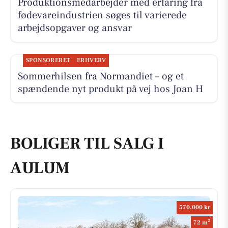
Produktionsmedarbejder med erfaring fra
fødevareindustrien søges til varierede
arbejdsopgaver og ansvar
SPONSORERET
ERHVERV
Sommerhilsen fra Normandiet – og et
spændende nyt produkt på vej hos Joan H
BOLIGER TIL SALG I
AULUM
570.000 kr
2
72 m