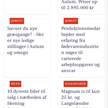
Aulum. Priser op
til 2.895.000 kr
JOBNYT
JOBNYT
Savner du nye
Produktionsmedar
græsgange? - Her
bejder med
er nye ledige
erfaring fra
stillinger i Aulum
fødevareindustrie
og omegn
n søges til
varierede
arbejdsopgaver og
ansvar
BILER
DAGLIGVARER
10 dyreste biler til
Magnum is til kun
salg i nærheden af
25 kr. og
Herning
Langelænder